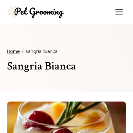
Salta
al
contenuto
Home
/
sangria bianca
Sangria Bianca