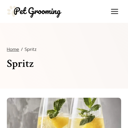
Salta
al
contenuto
Home
/
Spritz
Spritz