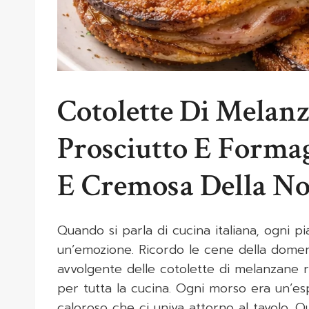
Cotolette Di Melan
Prosciutto E Formag
E Cremosa Della N
Quando si parla di cucina italiana, ogni p
un’emozione. Ricordo le cene della domen
avvolgente delle cotolette di melanzane r
per tutta la cucina. Ogni morso era un’es
caloroso che ci univa attorno al tavolo. Q