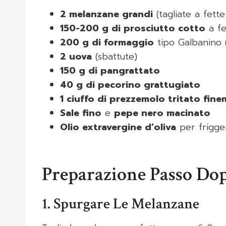
2 melanzane grandi
(tagliate a fett
150-200 g di prosciutto cotto
a fe
200 g di formaggio
tipo Galbanino 
2 uova
(sbattute)
150 g di pangrattato
40 g di pecorino grattugiato
1 ciuffo di prezzemolo tritato fin
Sale fino
e
pepe nero macinato
Olio extravergine d’oliva
per frigger
Preparazione Passo Do
1. Spurgare Le Melanzane