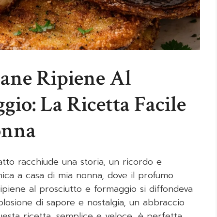
zane Ripiene Al
gio: La Ricetta Facile
onna
iatto racchiude una storia, un ricordo e
ica a casa di mia nonna, dove il profumo
ipiene al prosciutto e formaggio si diffondeva
plosione di sapore e nostalgia, un abbraccio
uesta ricetta, semplice e veloce, è perfetta