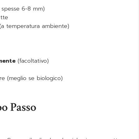
e spesse 6-8 mm)
tte
(a temperatura ambiente)
emente
(facoltativo)
e (meglio se biologico)
po Passo