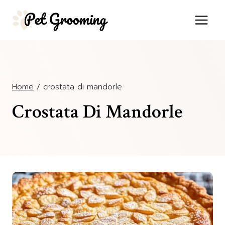
Salta
al
contenuto
Home
/
crostata di mandorle
Crostata Di Mandorle