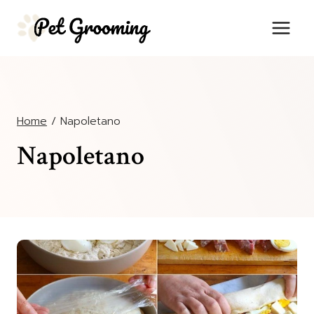
Salta
al
contenuto
Home
/
Napoletano
Napoletano