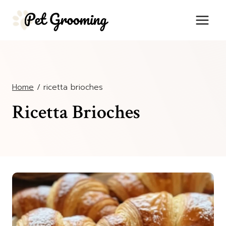
Salta
al
contenuto
Home
/
ricetta brioches
Ricetta Brioches