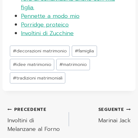
figlia.
Pennette a modo mio
Porridge proteico
Involtini di Zucchine
Tag
#
decorazioni matrimonio
#
famiglia
articolo:
#
idee matrimonio
#
matrimonio
#
tradizioni matrimoniali
Navigazione
PRECEDENTE
SEGUENTE
Articoli
Involtini di
Marinai Jack
Melanzane al Forno