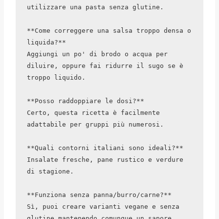
utilizzare una pasta senza glutine.

**Come correggere una salsa troppo densa o 
liquida?**  

Aggiungi un po' di brodo o acqua per 
diluire, oppure fai ridurre il sugo se è 
troppo liquido.

**Posso raddoppiare le dosi?**  

Certo, questa ricetta è facilmente 
adattabile per gruppi più numerosi.

**Quali contorni italiani sono ideali?**  

Insalate fresche, pane rustico e verdure 
di stagione.

**Funziona senza panna/burro/carne?**  

Sì, puoi creare varianti vegane e senza 
glutine mantenendo comunque un sapore 