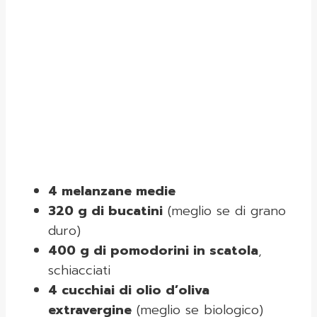
4 melanzane medie
320 g di bucatini
(meglio se di grano
duro)
400 g di pomodorini in scatola
,
schiacciati
4 cucchiai di olio d’oliva
extravergine
(meglio se biologico)