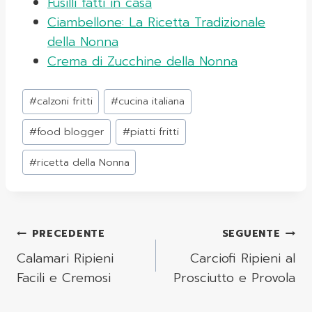
Fusilli fatti in casa
Ciambellone: La Ricetta Tradizionale
della Nonna
Crema di Zucchine della Nonna
Tag
#
calzoni fritti
#
cucina italiana
articolo:
#
food blogger
#
piatti fritti
#
ricetta della Nonna
Navigazione
PRECEDENTE
SEGUENTE
Articoli
Calamari Ripieni
Carciofi Ripieni al
Facili e Cremosi
Prosciutto e Provola