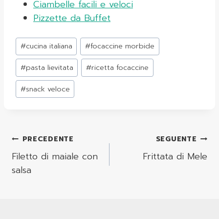
Ciambelle facili e veloci
Pizzette da Buffet
Tag
#
cucina italiana
#
focaccine morbide
articolo:
#
pasta lievitata
#
ricetta focaccine
#
snack veloce
Navigazione
PRECEDENTE
SEGUENTE
Articoli
Filetto di maiale con
Frittata di Mele
salsa