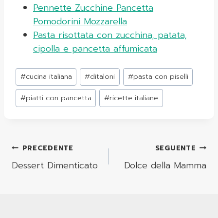
Pennette Zucchine Pancetta
Pomodorini Mozzarella
Pasta risottata con zucchina, patata,
cipolla e pancetta affumicata
Tag
#
cucina italiana
#
ditaloni
#
pasta con piselli
articolo:
#
piatti con pancetta
#
ricette italiane
Navigazione
PRECEDENTE
SEGUENTE
Articoli
Dessert Dimenticato
Dolce della Mamma