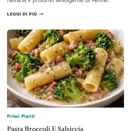
nell’aria il profumo avvolgente di Penne…
PENNE
LEGGI DI PIÙ
SALSICCE
E
MELANZANE
Primi Piatti
Pasta Broccoli E Salsiccia