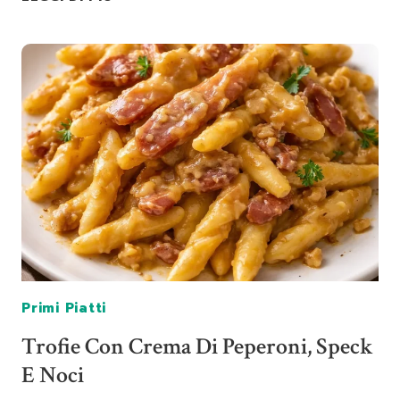
CON
MELANZANE
FRITTE
E
PROVOLA
AFFUMICATA
Primi Piatti
Trofie Con Crema Di Peperoni, Speck
E Noci