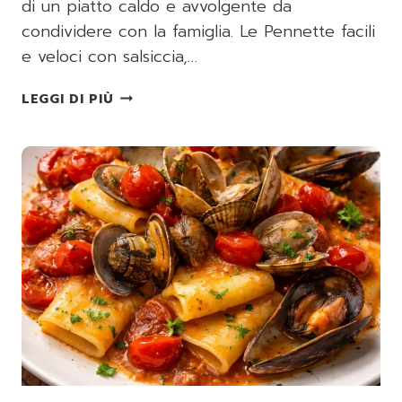
di un piatto caldo e avvolgente da
condividere con la famiglia. Le Pennette facili
e veloci con salsiccia,…
PENNETTE
LEGGI DI PIÙ
FACILI
E
VELOCI
CON
SALSICCIA,
BESCIAMELLA
E
MOZZARELLA