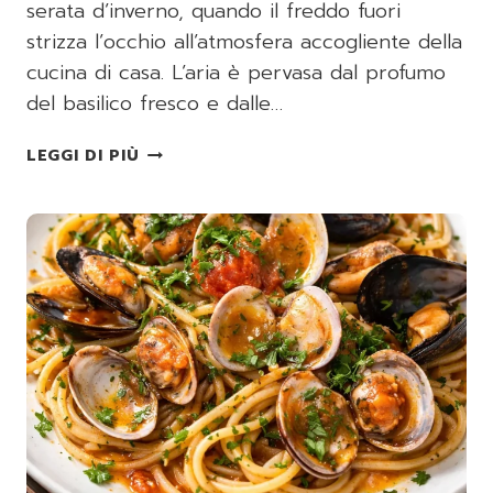
serata d’inverno, quando il freddo fuori
strizza l’occhio all’atmosfera accogliente della
cucina di casa. L’aria è pervasa dal profumo
del basilico fresco e dalle…
PACCHERI
LEGGI DI PIÙ
RIGATI
CON
PESTO
DI
RUCOLA
E
GAMBERETTI