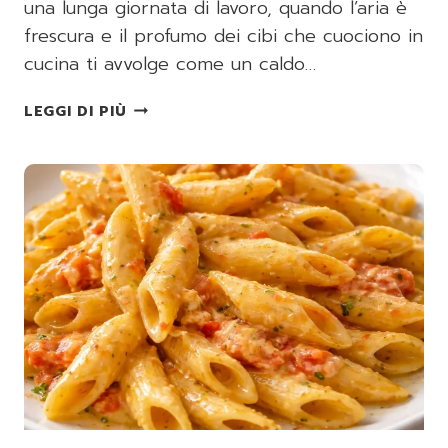
una lunga giornata di lavoro, quando l’aria è
frescura e il profumo dei cibi che cuociono in
cucina ti avvolge come un caldo…
PACCHERI
LEGGI DI PIÙ
RIGATI
DI
GRAGNANO
CON
PESTO
DI
RUCOLA,
POMODORINI,
NOCI
E
GAMBERETTI