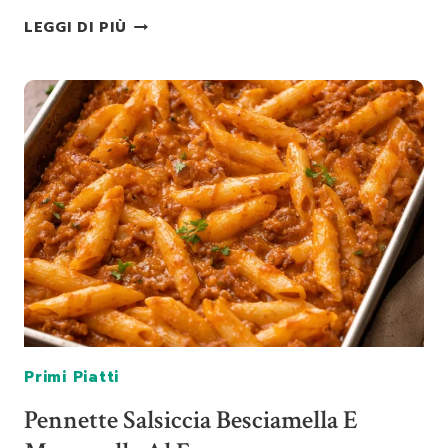
MAFALDINE
LEGGI DI PIÙ
WITH
MUSHROOM
CREAM
AND
PANCETTA
Primi Piatti
Pennette Salsiccia Besciamella E