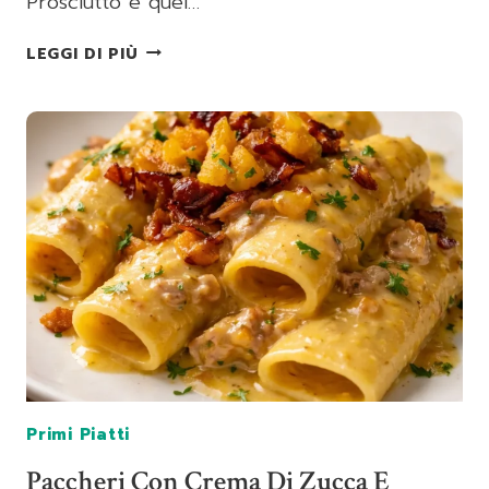
Prosciutto è quel…
LASAGNA
LEGGI DI PIÙ
CON
ZUCCHINE
E
PROSCIUTTO
Primi Piatti
Paccheri Con Crema Di Zucca E