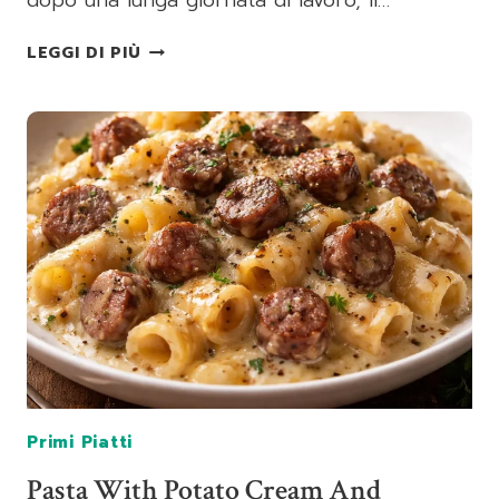
dopo una lunga giornata di lavoro, il…
PACCHERI
LEGGI DI PIÙ
CON
SALSICCIA,
FUNGHI
E
POMODORINI
Primi Piatti
Pasta With Potato Cream And