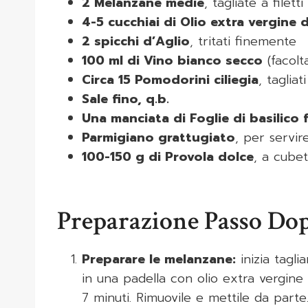
2 Melanzane medie
, tagliate a filett
4-5 cucchiai di Olio extra vergine d
2 spicchi d’Aglio
, tritati finemente
100 ml di Vino bianco secco
(facolta
Circa 15 Pomodorini ciliegia
, taglia
Sale fino, q.b.
Una manciata di Foglie di basilico 
Parmigiano grattugiato
, per servire
100-150 g di Provola dolce
, a cubet
Preparazione Passo Do
Preparare le melanzane:
inizia tagli
in una padella con olio extra vergine 
7 minuti. Rimuovile e mettile da parte