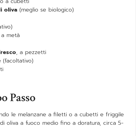
i o a cubetti
i oliva
(meglio se biologico)
tivo)
ti a metà
fresco
, a pezzetti
 (facoltativo)
ti
po Passo
ando le melanzane a filetti o a cubetti e friggile
di oliva a fuoco medio fino a doratura, circa 5-
.