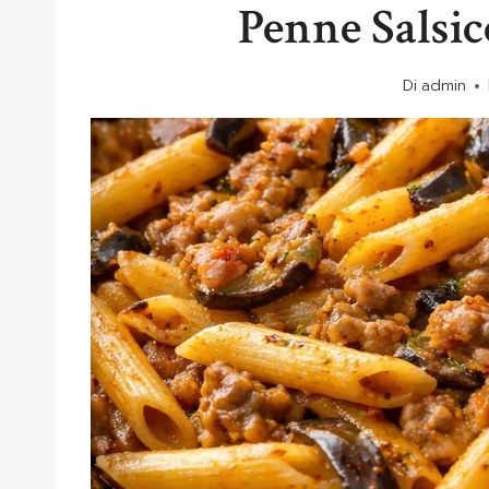
Penne Salsi
Di
admin