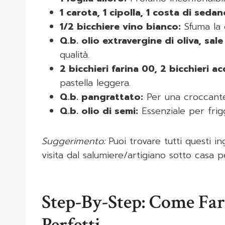
1 carota, 1 cipolla, 1 costa di sedan
1/2 bicchiere vino bianco:
Sfuma la 
Q.b. olio extravergine di oliva, sal
qualità.
2 bicchieri farina 00, 2 bicchieri a
pastella leggera.
Q.b. pangrattato:
Per una croccantezz
Q.b. olio di semi:
Essenziale per frigg
Suggerimento:
Puoi trovare tutti questi i
visita dal salumiere/artigiano sotto casa 
Step-By-Step: Come Far
Perfetti