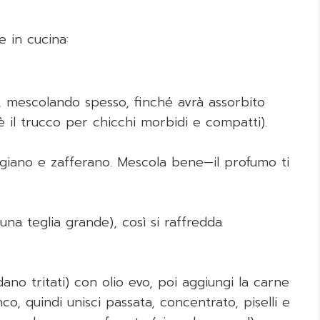
e in cucina:
e, mescolando spesso, finché avrà assorbito
 è il trucco per chicchi morbidi e compatti).
igiano e zafferano. Mescola bene—il profumo ti
una teglia grande), così si raffredda
edano tritati) con olio evo, poi aggiungi la carne
nco, quindi unisci passata, concentrato, piselli e