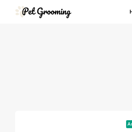
Salta
al
contenuto
A