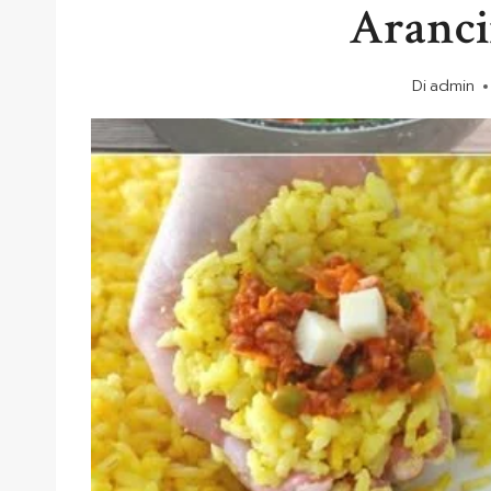
Aranci
Di
admin