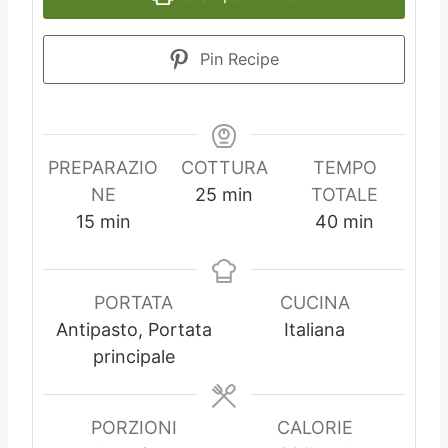
Pin Recipe
PREPARAZIO
COTTURA
TEMPO
m
NE
25
min
TOTALE
m
i
m
15
min
40
min
i
n
i
n
u
n
u
t
u
PORTATA
CUCINA
t
i
t
Antipasto, Portata
Italiana
i
i
principale
PORZIONI
CALORIE