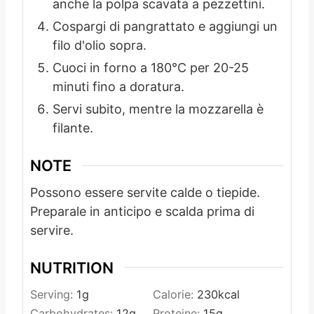
anche la polpa scavata a pezzettini.
Cospargi di pangrattato e aggiungi un
filo d'olio sopra.
Cuoci in forno a 180°C per 20-25
minuti fino a doratura.
Servi subito, mentre la mozzarella è
filante.
NOTE
Possono essere servite calde o tiepide.
Preparale in anticipo e scalda prima di
servire.
NUTRITION
Serving:
1
g
Calorie:
230
kcal
Carbohydrates:
12
g
Proteine:
15
g