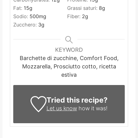
Fat:
15
g
Grassi saturi:
8
g
Sodio:
500
mg
Fiber:
2
g
Zucchero:
3
g
KEYWORD
Barchette di zucchine, Comfort Food,
Mozzarella, Prosciutto cotto, ricetta
estiva
Tried this recipe?
Let us know
how it was!