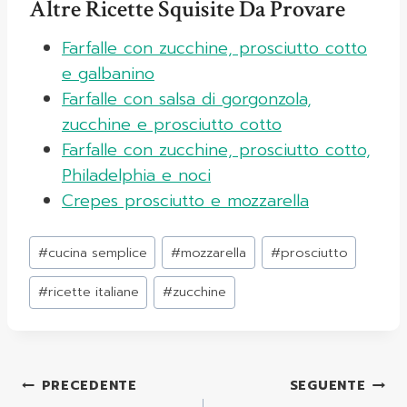
Altre Ricette Squisite Da Provare
Farfalle con zucchine, prosciutto cotto
e galbanino
Farfalle con salsa di gorgonzola,
zucchine e prosciutto cotto
Farfalle con zucchine, prosciutto cotto,
Philadelphia e noci
Crepes prosciutto e mozzarella
Tag
#
cucina semplice
#
mozzarella
#
prosciutto
articolo:
#
ricette italiane
#
zucchine
Navigazione
PRECEDENTE
SEGUENTE