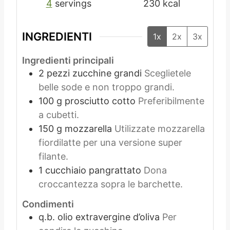
4
servings
230
kcal
INGREDIENTI
1x
2x
3x
Ingredienti principali
2
pezzi
zucchine grandi
Sceglietele
belle sode e non troppo grandi.
100
g
prosciutto cotto
Preferibilmente
a cubetti.
150
g
mozzarella
Utilizzate mozzarella
fiordilatte per una versione super
filante.
1
cucchiaio
pangrattato
Dona
croccantezza sopra le barchette.
Condimenti
q.b.
olio extravergine d’oliva
Per