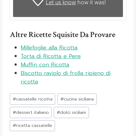
Let us know
how it was!
Altre Ricette Squisite Da Provare
Millefoglie alla Ricotta
Torta di Ricotta e Pere
Muffin con Ricotta
Biscotto raviolo di frolla ripieno di
ricotta
Tag
#
cassatelle ricotta
#
cucina siciliana
articolo:
#
dessert italiano
#
dolci siciliani
#
ricetta cassatelle