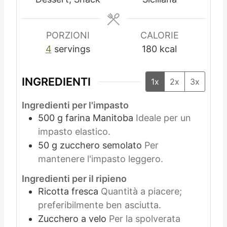
i
i
PORZIONI
CALORIE
4
servings
180
kcal
INGREDIENTI
1x
2x
3x
Ingredienti per l'impasto
500
g
farina Manitoba
Ideale per un
impasto elastico.
50
g
zucchero semolato
Per
mantenere l'impasto leggero.
Ingredienti per il ripieno
Ricotta fresca
Quantità a piacere;
preferibilmente ben asciutta.
Zucchero a velo
Per la spolverata