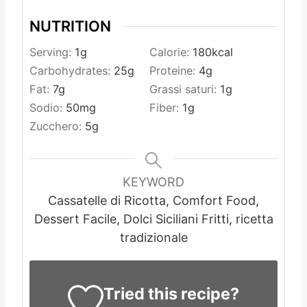
NUTRITION
Serving:
1
g
Calorie:
180
kcal
Carbohydrates:
25
g
Proteine:
4
g
Fat:
7
g
Grassi saturi:
1
g
Sodio:
50
mg
Fiber:
1
g
Zucchero:
5
g
KEYWORD
Cassatelle di Ricotta, Comfort Food,
Dessert Facile, Dolci Siciliani Fritti, ricetta
tradizionale
Tried this recipe?