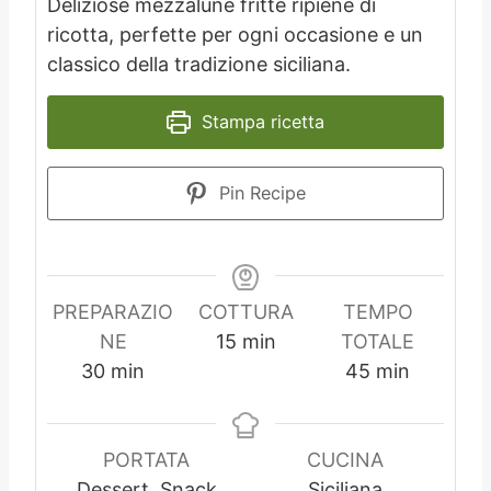
Deliziose mezzalune fritte ripiene di
ricotta, perfette per ogni occasione e un
classico della tradizione siciliana.
Stampa ricetta
Pin Recipe
PREPARAZIO
COTTURA
TEMPO
m
NE
15
min
TOTALE
m
i
m
30
min
45
min
i
n
i
n
u
n
u
t
u
PORTATA
CUCINA
t
i
t
Dessert, Snack
Siciliana