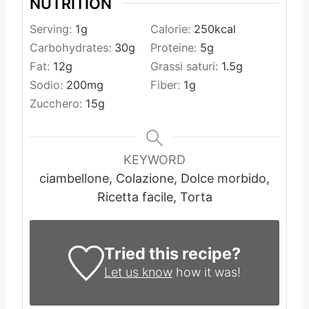
NUTRITION
Serving:
1
g
Calorie:
250
kcal
Carbohydrates:
30
g
Proteine:
5
g
Fat:
12
g
Grassi saturi:
1.5
g
Sodio:
200
mg
Fiber:
1
g
Zucchero:
15
g
KEYWORD
ciambellone, Colazione, Dolce morbido,
Ricetta facile, Torta
Tried this recipe?
Let us know
how it was!