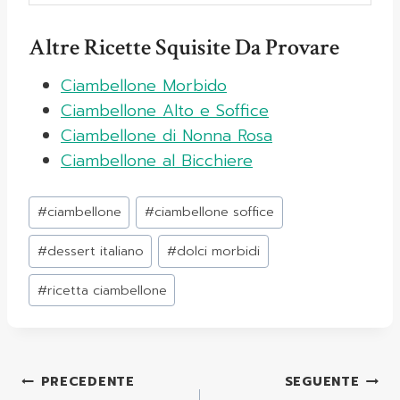
Altre Ricette Squisite Da Provare
Ciambellone Morbido
Ciambellone Alto e Soffice
Ciambellone di Nonna Rosa
Ciambellone al Bicchiere
Tag
#
ciambellone
#
ciambellone soffice
articolo:
#
dessert italiano
#
dolci morbidi
#
ricetta ciambellone
Navigazione
PRECEDENTE
SEGUENTE