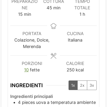
PREPARAZIO
COTTURA
TEMPO
m
NE
45
min
TOTALE
m
i
o
15
min
1
h
i
n
r
n
u
a
u
t
PORTATA
CUCINA
t
i
Colazione, Dolce,
Italiana
i
Merenda
PORZIONI
CALORIE
10
fette
250
kcal
INGREDIENTI
1x
2x
3x
Ingredienti principali
4
pieces
uova a temperatura ambiente