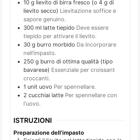
10
g
lievito di birra fresco (o 4 g di
lievito secco)
Lievitazione soffice e
sapore genuino.
300
ml
latte tiepido
Deve essere
tiepido per attivare il lievito.
30
g
burro morbido
Da incorporare
nell’impasto.
250
g
burro di ottima qualità (tipo
bavarese)
Essenziale per croissant
croccanti.
1
unit
uovo
Per spennellare.
2
cucchiai
latte
Per spennellare con
l'uovo.
ISTRUZIONI
Preparazione dell'impasto