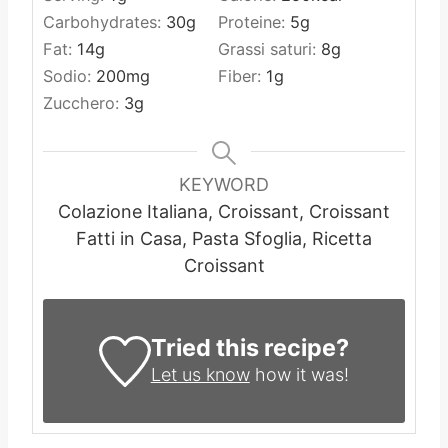
Carbohydrates:
30
g
Proteine:
5
g
Fat:
14
g
Grassi saturi:
8
g
Sodio:
200
mg
Fiber:
1
g
Zucchero:
3
g
KEYWORD
Colazione Italiana, Croissant, Croissant
Fatti in Casa, Pasta Sfoglia, Ricetta
Croissant
Tried this recipe?
Let us know
how it was!