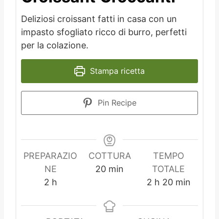
Deliziosi croissant fatti in casa con un
impasto sfogliato ricco di burro, perfetti
per la colazione.
Stampa ricetta
Pin Recipe
PREPARAZIO
COTTURA
TEMPO
m
NE
20
min
TOTALE
o
i
o
m
2
h
2
h
20
min
r
n
r
i
e
u
e
n