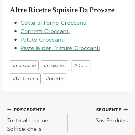
Altre Ricette Squisite Da Provare
Cotte al Forno Croccanti
Cornetti Croccanti
Patate Croccanti
Pastella per Fritture Croccanti
Tag
#
colazione
#
croissant
#
Dolci
articolo:
#
Pasticceria
#
ricette
Navigazione
PRECEDENTE
SEGUENTE
Articoli
Torta al Limone
Sas Pardulas
Soffice che si