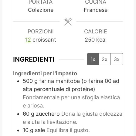
t
u
PORTATA
CUCINA
i
t
Colazione
Francese
i
PORZIONI
CALORIE
12
croissant
250
kcal
INGREDIENTI
1x
2x
3x
Ingredienti per l'impasto
500
g
farina manitoba (o farina 00 ad
alta percentuale di proteine)
Fondamentale per una sfoglia elastica
e ariosa.
60
g
zucchero
Dona la giusta dolcezza
e aiuta la lievitazione.
10
g
sale
Equilibra il gusto.