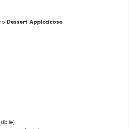
tro
Dessert Appiccicoso
:
sibile)