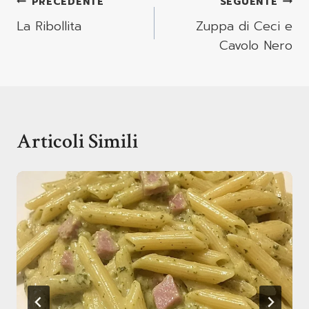
Navigazione
PRECEDENTE
SEGUENTE
Articoli
La Ribollita
Zuppa di Ceci e
Cavolo Nero
Articoli Simili