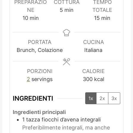
PREPARAZIO
COTTURA
TEMPO
m
NE
5
min
TOTALE
m
i
m
10
min
15
min
i
n
i
n
u
n
u
t
u
PORTATA
CUCINA
t
i
t
Brunch, Colazione
Italiana
i
i
PORZIONI
CALORIE
2
servings
300
kcal
INGREDIENTI
1x
2x
3x
Ingredienti principali
1
tazza
fiocchi d’avena integrali
Preferibilmente integrali, ma anche