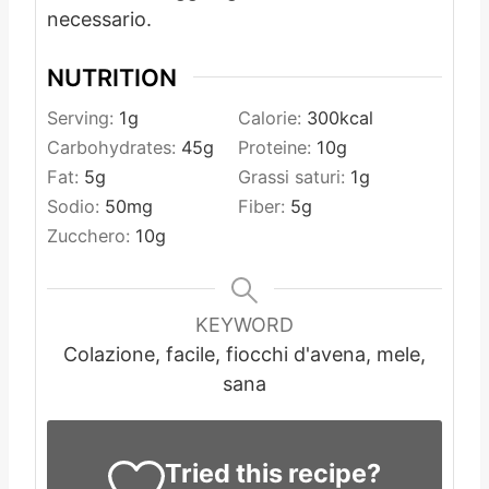
necessario.
NUTRITION
Serving:
1
g
Calorie:
300
kcal
Carbohydrates:
45
g
Proteine:
10
g
Fat:
5
g
Grassi saturi:
1
g
Sodio:
50
mg
Fiber:
5
g
Zucchero:
10
g
KEYWORD
Colazione, facile, fiocchi d'avena, mele,
sana
Tried this recipe?