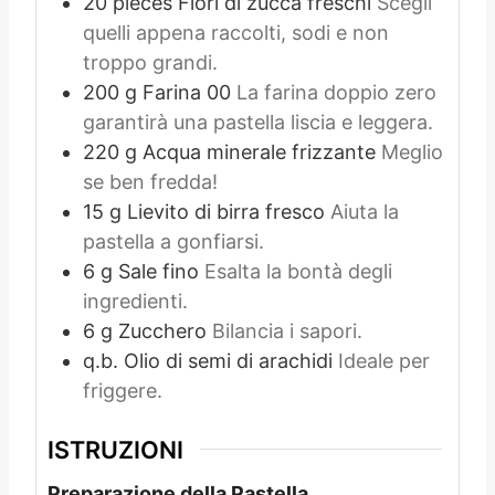
20
pieces
Fiori di zucca freschi
Scegli
quelli appena raccolti, sodi e non
troppo grandi.
200
g
Farina 00
La farina doppio zero
garantirà una pastella liscia e leggera.
220
g
Acqua minerale frizzante
Meglio
se ben fredda!
15
g
Lievito di birra fresco
Aiuta la
pastella a gonfiarsi.
6
g
Sale fino
Esalta la bontà degli
ingredienti.
6
g
Zucchero
Bilancia i sapori.
q.b.
Olio di semi di arachidi
Ideale per
friggere.
ISTRUZIONI
Preparazione della Pastella