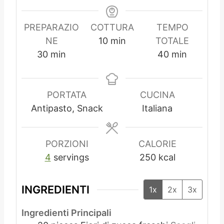
PREPARAZIO
COTTURA
TEMPO
m
NE
10
min
TOTALE
m
i
m
30
min
40
min
i
n
i
n
u
n
u
t
u
PORTATA
CUCINA
t
i
t
Antipasto, Snack
Italiana
i
i
PORZIONI
CALORIE
4
servings
250
kcal
INGREDIENTI
1x
2x
3x
Ingredienti Principali