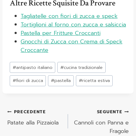
Altre Ricette Squisite Da Provare
Tagliatelle con fiori di zucca e speck
Tortiglioni al forno con zucca e salsiccia
Pastella per Fritture Croccanti
Gnocchi di Zucca con Crema di Speck
Croccante
Tag
#
antipasto italiano
#
cucina tradizionale
articolo:
#
fiori di zucca
#
pastella
#
ricetta estiva
Navigazione
PRECEDENTE
SEGUENTE
Articoli
Patate alla Pizzaiola
Cannoli con Panna e
Fragole