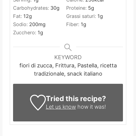
Carbohydrates:
30
g
Proteine:
5
g
Fat:
12
g
Grassi saturi:
1
g
Sodio:
200
mg
Fiber:
1
g
Zucchero:
1
g
KEYWORD
fiori di zucca, Frittura, Pastella, ricetta
tradizionale, snack italiano
Tried this recipe?
Let us know
how it was!