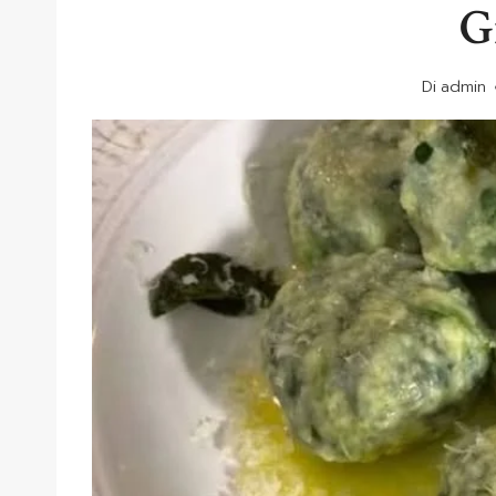
G
Di
admin