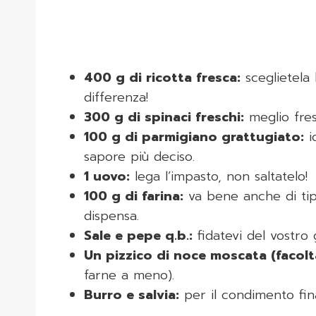
400 g di ricotta fresca:
sceglietela 
differenza!
300 g di spinaci freschi:
meglio fresc
100 g di parmigiano grattugiato:
i
sapore più deciso.
1 uovo:
lega l’impasto, non saltatelo!
100 g di farina:
va bene anche di tip
dispensa.
Sale e pepe q.b.:
fidatevi del vostro 
Un pizzico di noce moscata (facolt
farne a meno).
Burro e salvia:
per il condimento fin