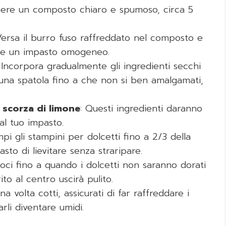
enere un composto chiaro e spumoso, circa 5
Versa il burro fuso raffreddato nel composto e
ere un impasto omogeneo.
: Incorpora gradualmente gli ingredienti secchi
na spatola fino a che non si ben amalgamati,
a scorza di limone
: Questi ingredienti daranno
al tuo impasto.
mpi gli stampini per dolcetti fino a 2/3 della
sto di lievitare senza straripare.
uoci fino a quando i dolcetti non saranno dorati
ito al centro uscirà pulito.
Una volta cotti, assicurati di far raffreddare i
arli diventare umidi.