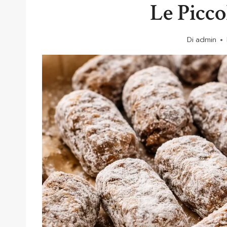
Le Picco
Di
admin