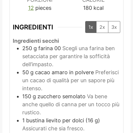
12
pieces
180
kcal
INGREDIENTI
1x
2x
3x
Ingredienti secchi
250
g
farina 00
Scegli una farina ben
setacciata per garantire la sofficità
dell’impasto.
50
g
cacao amaro in polvere
Preferisci
un cacao di qualità per un sapore più
intenso.
150
g
zucchero semolato
Va bene
anche quello di canna per un tocco più
rustico.
1
bustina
lievito per dolci (16 g)
Assicurati che sia fresco.