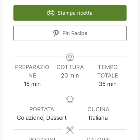
Stampa ricetta
Pin Recipe
PREPARAZIO
COTTURA
TEMPO
m
NE
20
min
TOTALE
m
i
m
15
min
35
min
i
n
i
n
u
n
u
t
u
PORTATA
CUCINA
t
i
t
Colazione, Dessert
Italiana
i
i
PORZIONI
CALORIE