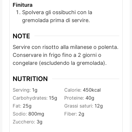
Finitura
Spolvera gli ossibuchi con la
gremolada prima di servire.
NOTE
Servire con risotto alla milanese o polenta.
Conservare in frigo fino a 2 giorni o
congelare (escludendo la gremolada).
NUTRITION
Serving:
1
g
Calorie:
450
kcal
Carbohydrates:
15
g
Proteine:
40
g
Fat:
25
g
Grassi saturi:
12
g
Sodio:
800
mg
Fiber:
2
g
Zucchero:
3
g