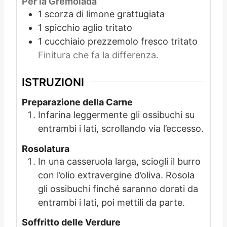
Per la Gremolada
1
scorza di limone grattugiata
1
spicchio
aglio tritato
1
cucchiaio
prezzemolo fresco tritato
Finitura che fa la differenza.
ISTRUZIONI
Preparazione della Carne
Infarina leggermente gli ossibuchi su
entrambi i lati, scrollando via l’eccesso.
Rosolatura
In una casseruola larga, sciogli il burro
con l’olio extravergine d’oliva. Rosola
gli ossibuchi finché saranno dorati da
entrambi i lati, poi mettili da parte.
Soffritto delle Verdure