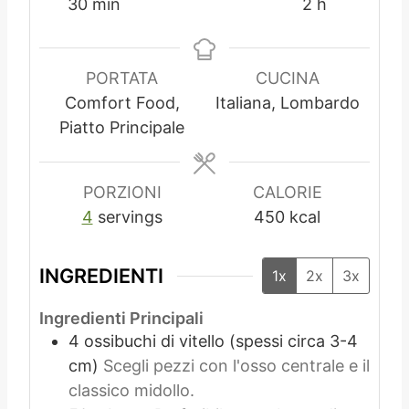
m
r
i
o
30
min
2
h
i
a
n
r
n
u
e
u
t
PORTATA
CUCINA
t
i
Comfort Food,
Italiana, Lombardo
i
Piatto Principale
PORZIONI
CALORIE
4
servings
450
kcal
INGREDIENTI
1x
2x
3x
Ingredienti Principali
4
ossibuchi di vitello (spessi circa 3-4
cm)
Scegli pezzi con l'osso centrale e il
classico midollo.