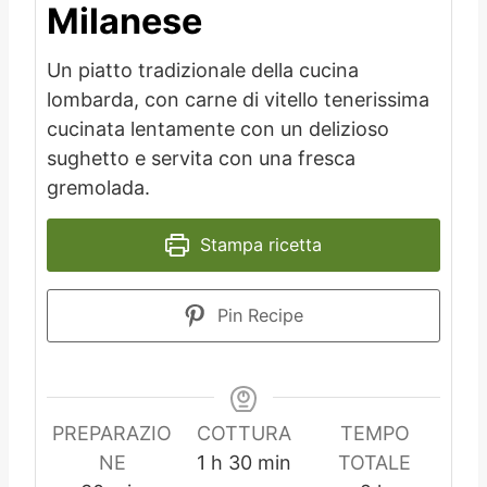
Milanese
Un piatto tradizionale della cucina
lombarda, con carne di vitello tenerissima
cucinata lentamente con un delizioso
sughetto e servita con una fresca
gremolada.
Stampa ricetta
Pin Recipe
PREPARAZIO
COTTURA
TEMPO
o
m
NE
1
h
30
min
TOTALE