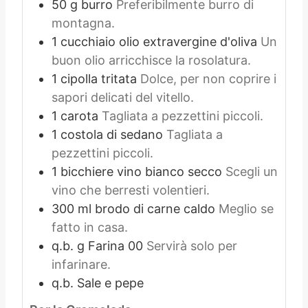
50
g
burro
Preferibilmente burro di
montagna.
1
cucchiaio
olio extravergine d'oliva
Un
buon olio arricchisce la rosolatura.
1
cipolla tritata
Dolce, per non coprire i
sapori delicati del vitello.
1
carota
Tagliata a pezzettini piccoli.
1
costola di sedano
Tagliata a
pezzettini piccoli.
1
bicchiere
vino bianco secco
Scegli un
vino che berresti volentieri.
300
ml
brodo di carne caldo
Meglio se
fatto in casa.
q.b.
g
Farina 00
Servirà solo per
infarinare.
q.b.
Sale e pepe