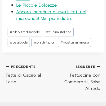
Le Piccole Dolcezze
Ancora incredulo di averli fatti nel
microonde! Mai più indietro.
Tag
#
cibo tradizionale
#
cucina italiana
articolo:
#
ossibuchi
#
piatti tipici
#
ricetta milanese
Navigazione
PRECEDENTE
SEGUENTE
Articoli
Fette di Cacao al
Fettuccine con
Latte
Gamberetti, Salsa
Alfredo