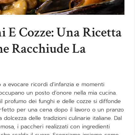
i E Cozze: Una Ricetta
he Racchiude La
o a evocare ricordi d’infanzia e momenti
ccupano un posto d’onore nella mia cucina.
l profumo dei funghi e delle cozze si diffonde
perfetto per una cena dopo il lavoro o un pranzo
dolcezza delle tradizioni culinarie italiane. Dal
osa, i paccheri realizzati con ingredienti
e che scalda il cuore. Scopriamo insieme come