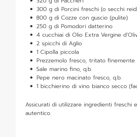
320 g di Paccheri
300 g di Porcini freschi (o secchi reid
800 g di Cozze con guscio (pulite)
250 g di Pomodori datterino
4 cucchiai di Olio Extra Vergine d’Oli
2 spicchi di Aglio
1 Cipolla piccola
Prezzemolo fresco, tritato finemente
Sale marino fino, q.b.
Pepe nero macinato fresco, q.b.
1 bicchierino di vino bianco secco (fac
Assicurati di utilizzare ingredienti freschi
autentico.