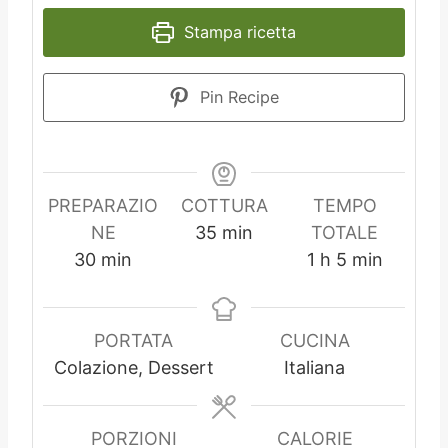
Stampa ricetta
Pin Recipe
PREPARAZIO
COTTURA
TEMPO
m
NE
35
min
TOTALE
m
i
o
m
30
min
1
h
5
min
i
n
r
i
n
u
a
n
u
t
u
PORTATA
CUCINA
t
i
t
Colazione, Dessert
Italiana
i
i
PORZIONI
CALORIE