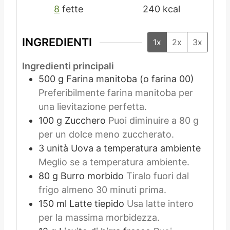
8
fette
240
kcal
INGREDIENTI
1x
2x
3x
Ingredienti principali
500
g
Farina manitoba (o farina 00)
Preferibilmente farina manitoba per
una lievitazione perfetta.
100
g
Zucchero
Puoi diminuire a 80 g
per un dolce meno zuccherato.
3
unità
Uova a temperatura ambiente
Meglio se a temperatura ambiente.
80
g
Burro morbido
Tiralo fuori dal
frigo almeno 30 minuti prima.
150
ml
Latte tiepido
Usa latte intero
per la massima morbidezza.