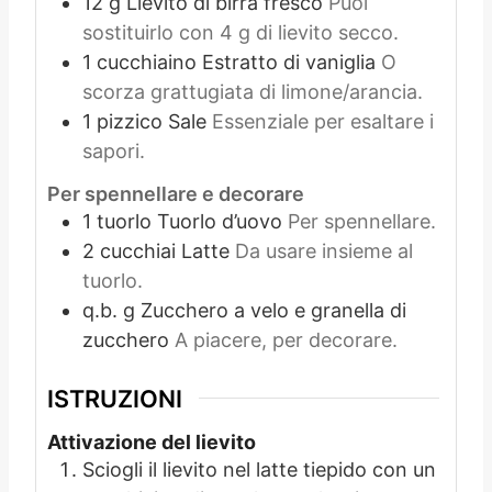
12
g
Lievito di birra fresco
Puoi
sostituirlo con 4 g di lievito secco.
1
cucchiaino
Estratto di vaniglia
O
scorza grattugiata di limone/arancia.
1
pizzico
Sale
Essenziale per esaltare i
sapori.
Per spennellare e decorare
1
tuorlo
Tuorlo d’uovo
Per spennellare.
2
cucchiai
Latte
Da usare insieme al
tuorlo.
q.b.
g
Zucchero a velo e granella di
zucchero
A piacere, per decorare.
ISTRUZIONI
Attivazione del lievito
Sciogli il lievito nel latte tiepido con un