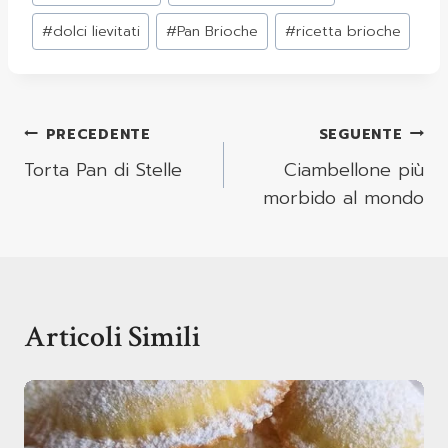
articolo:
#
dolci lievitati
#
Pan Brioche
#
ricetta brioche
Navigazione
PRECEDENTE
SEGUENTE
Articoli
Torta Pan di Stelle
Ciambellone più
morbido al mondo
Articoli Simili