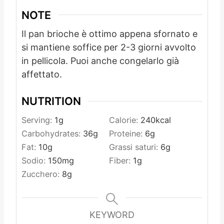
NOTE
Il pan brioche è ottimo appena sfornato e
si mantiene soffice per 2-3 giorni avvolto
in pellicola. Puoi anche congelarlo già
affettato.
NUTRITION
Serving:
1
g
Calorie:
240
kcal
Carbohydrates:
36
g
Proteine:
6
g
Fat:
10
g
Grassi saturi:
6
g
Sodio:
150
mg
Fiber:
1
g
Zucchero:
8
g
KEYWORD