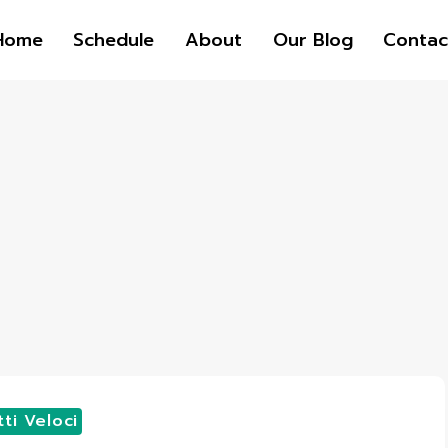
Home
Schedule
About
Our Blog
Contac
tti Veloci