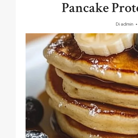
Pancake Prote
Di
admin