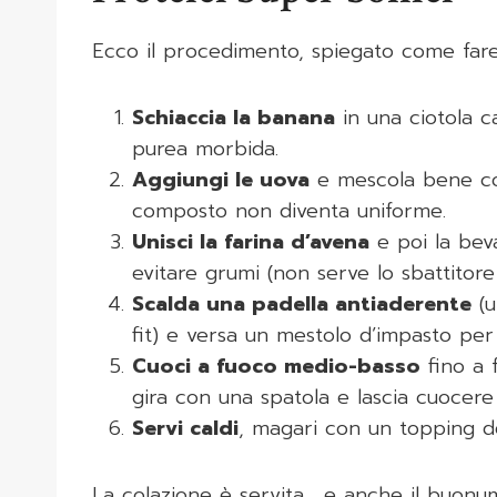
Ecco il procedimento, spiegato come fare
Schiaccia la banana
in una ciotola c
purea morbida.
Aggiungi le uova
e mescola bene con
composto non diventa uniforme.
Unisci la farina d’avena
e poi la bev
evitare grumi (non serve lo sbattitore e
Scalda una padella antiaderente
(u
fit) e versa un mestolo d’impasto pe
Cuoci a fuoco medio-basso
fino a f
gira con una spatola e lascia cuocere 
Servi caldi
, magari con un topping de
La colazione è servita… e anche il buonu