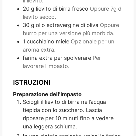
il lievito.
20
g
lievito di birra fresco
Oppure 7g di
lievito secco.
30
g
olio extravergine di oliva
Oppure
burro per una versione più morbida.
1
cucchiaino
miele
Opzionale per un
aroma extra.
farina extra per spolverare
Per
lavorare l’impasto.
ISTRUZIONI
Preparazione dell'impasto
Sciogli il lievito di birra nell’acqua
tiepida con lo zucchero. Lascia
riposare per 10 minuti fino a vedere
una leggera schiuma.