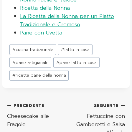
Ricetta della Nonna
La Ricetta della Nonna per un Piatto
Tradizionale e Cremoso
Pane con Uvetta
Tag
#
cucina tradizionale
#
fatto in casa
articolo:
#
pane artigianale
#
pane fatto in casa
#
ricetta pane della nonna
Navigazione
PRECEDENTE
SEGUENTE
Articoli
Cheesecake alle
Fettuccine con
Fragole
Gamberetti e Salsa