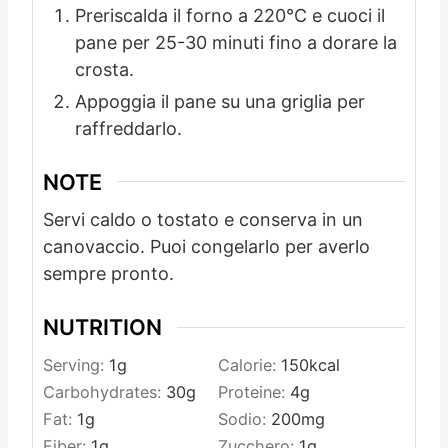
Preriscalda il forno a 220°C e cuoci il
pane per 25-30 minuti fino a dorare la
crosta.
Appoggia il pane su una griglia per
raffreddarlo.
NOTE
Servi caldo o tostato e conserva in un
canovaccio. Puoi congelarlo per averlo
sempre pronto.
NUTRITION
Serving:
1
g
Calorie:
150
kcal
Carbohydrates:
30
g
Proteine:
4
g
Fat:
1
g
Sodio:
200
mg
Fiber:
1
g
Zucchero:
1
g