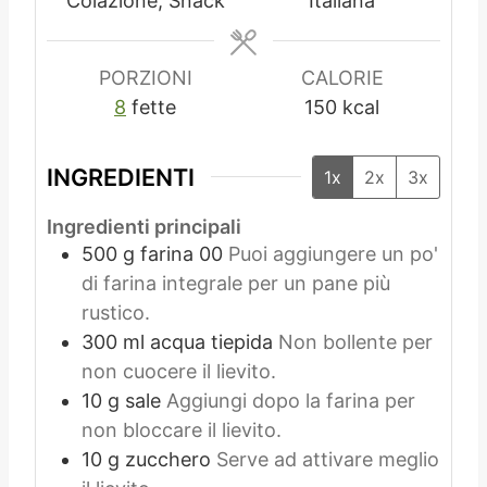
Colazione, Snack
Italiana
i
PORZIONI
CALORIE
8
fette
150
kcal
INGREDIENTI
1x
2x
3x
Ingredienti principali
500
g
farina 00
Puoi aggiungere un po'
di farina integrale per un pane più
rustico.
300
ml
acqua tiepida
Non bollente per
non cuocere il lievito.
10
g
sale
Aggiungi dopo la farina per
non bloccare il lievito.
10
g
zucchero
Serve ad attivare meglio