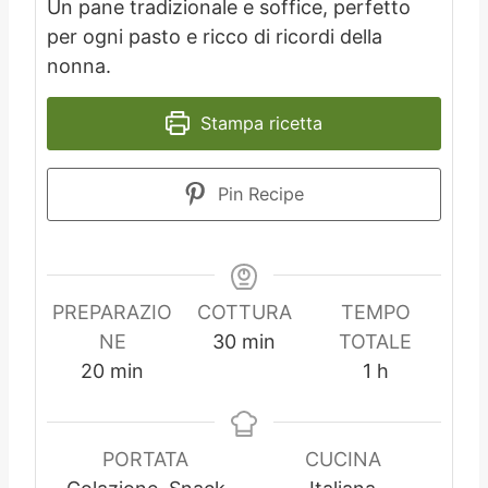
Un pane tradizionale e soffice, perfetto
per ogni pasto e ricco di ricordi della
nonna.
Stampa ricetta
Pin Recipe
PREPARAZIO
COTTURA
TEMPO
m
NE
30
min
TOTALE
m
i
o
20
min
1
h
i
n
r
n
u
a
u
t
PORTATA
CUCINA
t
i