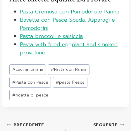
Pasta Cremosa con Pomodoro e Panna
Bavette con Pesce Spada, Asparagi e
Pomodorini
Pasta broccoli e salsiccia
Pasta with fried eggplant and smoked
provolone
Tag
#
cucina italiana
#
Pasta con Panna
articolo:
#
Pasta con Pesce
#
pasta fresca
#
ricette di pesce
Navigazione
PRECEDENTE
SEGUENTE