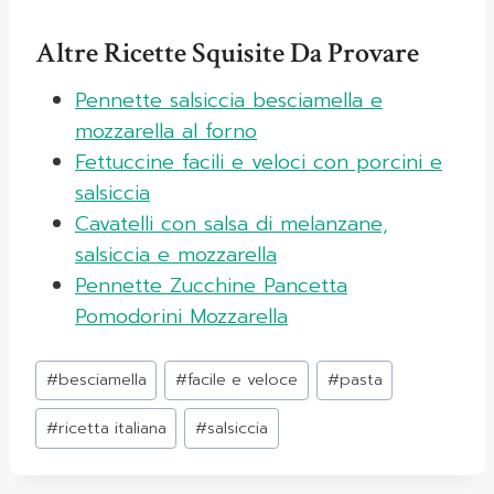
Altre Ricette Squisite Da Provare
Pennette salsiccia besciamella e
mozzarella al forno
Fettuccine facili e veloci con porcini e
salsiccia
Cavatelli con salsa di melanzane,
salsiccia e mozzarella
Pennette Zucchine Pancetta
Pomodorini Mozzarella
Tag
#
besciamella
#
facile e veloce
#
pasta
articolo:
#
ricetta italiana
#
salsiccia