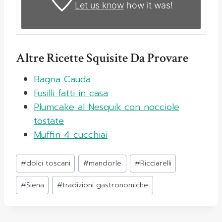
Let us know
how it was!
Altre Ricette Squisite Da Provare
Bagna Cauda
Fusilli fatti in casa
Plumcake al Nesquik con nocciole
tostate
Muffin 4 cucchiai
Tag
#
dolci toscani
#
mandorle
#
Ricciarelli
articolo:
#
Siena
#
tradizioni gastronomiche