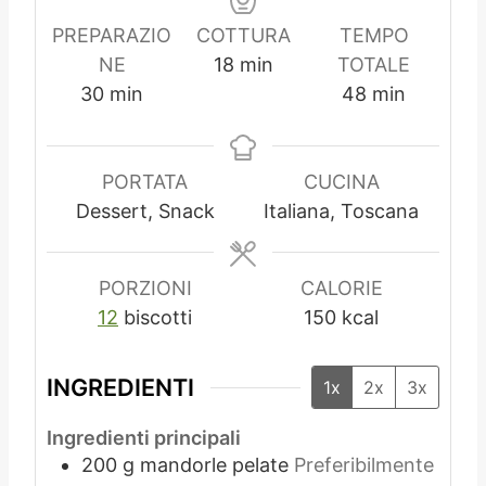
PREPARAZIO
COTTURA
TEMPO
m
NE
18
min
TOTALE
m
i
m
30
min
48
min
i
n
i
n
u
n
u
t
u
PORTATA
CUCINA
t
i
t
Dessert, Snack
Italiana, Toscana
i
i
PORZIONI
CALORIE
12
biscotti
150
kcal
INGREDIENTI
1x
2x
3x
Ingredienti principali
200
g
mandorle pelate
Preferibilmente