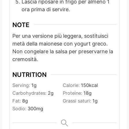
Lascia riposare in frigo per almeno 1
ora prima di servire.
NOTE
Per una versione più leggera, sostituisci
metà della maionese con yogurt greco.
Non congelare la salsa per preservarne la
cremosità.
NUTRITION
Serving:
1
g
Calorie:
150
kcal
Carbohydrates:
2
g
Proteine:
18
g
Fat:
8
g
Grassi saturi:
1
g
Sodio:
300
mg