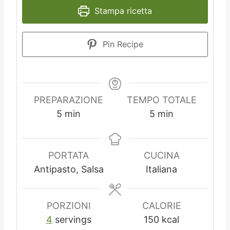
Stampa ricetta
Pin Recipe
PREPARAZIONE
TEMPO TOTALE
m
m
5
min
5
min
i
i
n
n
u
u
PORTATA
CUCINA
t
t
Antipasto, Salsa
Italiana
i
i
PORZIONI
CALORIE
4
servings
150
kcal