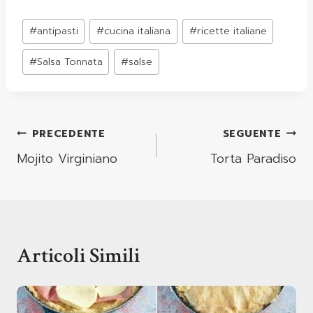
Tag
#
antipasti
#
cucina italiana
#
ricette italiane
articolo:
#
Salsa Tonnata
#
salse
Navigazione
PRECEDENTE
SEGUENTE
Articoli
Mojito Virginiano
Torta Paradiso
Articoli Simili