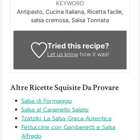
KEYWORD
Antipasto, Cucina italiana, Ricetta facile,
salsa cremosa, Salsa Tonnata
Tried this recipe?
Let us know
how it was!
Altre Ricette Squisite Da Provare
Salsa di Formaggio
Salsa al Caramello Salato
Tzatziki: La Salsa Greca Autentica
Fettuccine con Gamberetti e Salsa
Alfredo