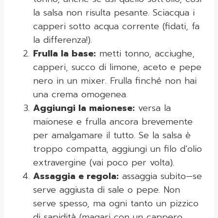
la salsa non risulta pesante. Sciacqua i
capperi sotto acqua corrente (fidati, fa
la differenza!).
Frulla la base:
metti tonno, acciughe,
capperi, succo di limone, aceto e pepe
nero in un mixer. Frulla finché non hai
una crema omogenea.
Aggiungi la maionese:
versa la
maionese e frulla ancora brevemente
per amalgamare il tutto. Se la salsa è
troppo compatta, aggiungi un filo d’olio
extravergine (vai poco per volta).
Assaggia e regola:
assaggia subito—se
serve aggiusta di sale o pepe. Non
serve spesso, ma ogni tanto un pizzico
di sapidità (magari con un cappero