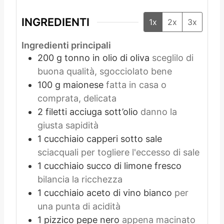
INGREDIENTI
1x
2x
3x
Ingredienti principali
200
g
tonno in olio di oliva
sceglilo di
buona qualità, sgocciolato bene
100
g
maionese
fatta in casa o
comprata, delicata
2
filetti
acciuga sott’olio
danno la
giusta sapidità
1
cucchiaio
capperi sotto sale
sciacquali per togliere l'eccesso di sale
1
cucchiaio
succo di limone fresco
bilancia la ricchezza
1
cucchiaio
aceto di vino bianco
per
una punta di acidità
1
pizzico
pepe nero
appena macinato