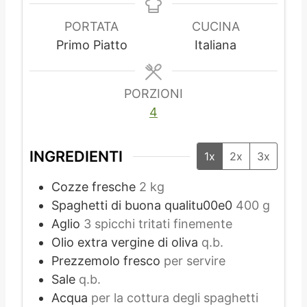
n
u
n
u
t
u
PORTATA
CUCINA
t
i
t
Primo Piatto
Italiana
i
i
PORZIONI
4
INGREDIENTI
1x
2x
3x
Cozze fresche
2 kg
Spaghetti di buona qualitu00e0
400 g
Aglio
3 spicchi tritati finemente
Olio extra vergine di oliva
q.b.
Prezzemolo fresco
per servire
Sale
q.b.
Acqua
per la cottura degli spaghetti