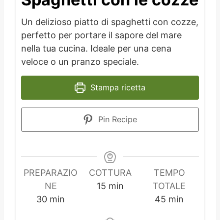
Un delizioso piatto di spaghetti con cozze,
perfetto per portare il sapore del mare
nella tua cucina. Ideale per una cena
veloce o un pranzo speciale.
Stampa ricetta
Pin Recipe
PREPARAZIO
COTTURA
TEMPO
m
NE
15
min
TOTALE
m
i
m
30
min
45
min
i
n
i