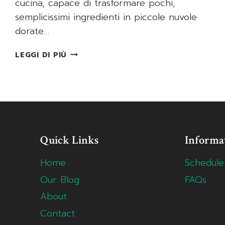
cucina, capace di trasformare pochi,
semplicissimi ingredienti in piccole nuvole
dorate…
PASTA
LEGGI DI PIÙ
CHOUX
PERFETTA
Quick Links
Informa
Home
Schedule
Our Blog
FAQs
About
Contact