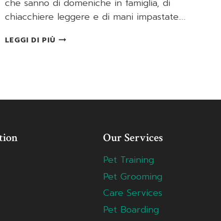
che sanno di domeniche in famiglia, di
chiacchiere leggere e di mani impastate.…
PASTA
LEGGI DI PIÙ
CHOUX
CLASSICA
tion
Our Services
Pet Training
Pet Grooming
Care Services
Pet Boarding