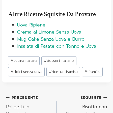
Altre Ricette Squisite Da Provare
Uova Ripiene
Crema al Limone Senza Uova
Mug Cake Senza Uova e Burro
Insalata di Patate con Tonno e Uova
Tag
#
cucina italiana
#
dessert italiano
articolo:
#
dolci senza uova
#
ricetta tiramisu
#
tiramisu
Navigazione
PRECEDENTE
SEGUENTE
Articoli
Polipetti in
Risotto con