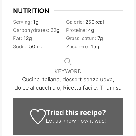
NUTRITION
Serving:
1
g
Calorie:
250
kcal
Carbohydrates:
32
g
Proteine:
4
g
Fat:
12
g
Grassi saturi:
7
g
Sodio:
50
mg
Zucchero:
15
g
KEYWORD
Cucina italiana, dessert senza uova,
dolce al cucchiaio, Ricetta facile, Tiramisu
Tried this recipe?
Let us know
how it was!