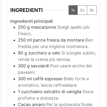
INGREDIENTI
1x
2x
3x
Ingredienti principali
250
g
mascarpone
Scegli quello più
fresco.
250
ml
panna fresca da montare
Ben
fredda per una migliore montatura.
80
g
zucchero a velo
Si scioglie subito,
rende la crema più setosa.
300
g
savoiardi
Puoi usare anche dei
pavesini.
300
ml
caffè espresso
Bello forte e
aromatico, lascia raffreddare.
1
cucchiaino
estratto di vaniglia
Dona
profumo e dolcezza.
Cacao amaro
Per la spolverata finale.