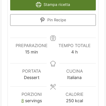
Stampa ricetta
Pin Recipe
PREPARAZIONE
TEMPO TOTALE
m
o
15
min
4
h
i
r
n
e
u
PORTATA
CUCINA
t
Dessert
Italiana
i
PORZIONI
CALORIE
8
servings
250
kcal