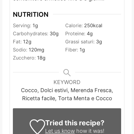
NUTRITION
Serving:
1
g
Calorie:
250
kcal
Carbohydrates:
30
g
Proteine:
4
g
Fat:
12
g
Grassi saturi:
3
g
Sodio:
120
mg
Fiber:
1
g
Zucchero:
18
g
KEYWORD
Cocco, Dolci estivi, Merenda Fresca,
Ricetta facile, Torta Menta e Cocco
Tried this recipe?
Let us know
how it was!