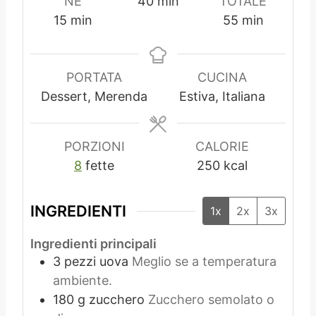
m
NE
40
min
TOTALE
m
i
m
15
min
55
min
i
n
i
n
u
n
u
t
u
PORTATA
CUCINA
t
i
t
Dessert, Merenda
Estiva, Italiana
i
i
PORZIONI
CALORIE
8
fette
250
kcal
INGREDIENTI
1x
2x
3x
Ingredienti principali
3
pezzi
uova
Meglio se a temperatura
ambiente.
180
g
zucchero
Zucchero semolato o