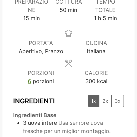
PREPARAZIO
COTTURA
TEMPO
m
NE
50
min
TOTALE
m
i
o
m
15
min
1
h
5
min
i
n
r
i
n
u
a
n
u
t
u
PORTATA
CUCINA
t
i
t
Aperitivo, Pranzo
Italiana
i
i
PORZIONI
CALORIE
6
porzioni
300
kcal
INGREDIENTI
1x
2x
3x
Ingredienti Base
3
uova intere
Usa sempre uova
fresche per un miglior montaggio.