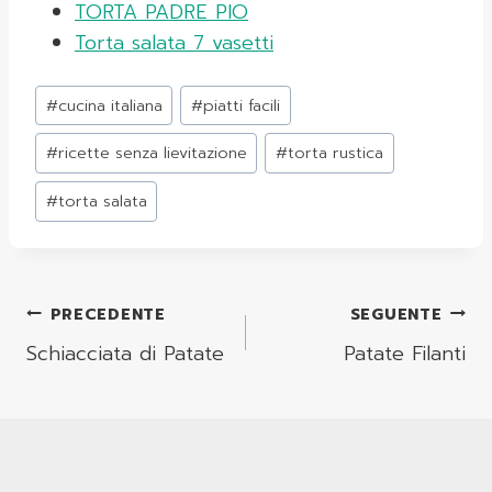
TORTA PADRE PIO
Torta salata 7 vasetti
Tag
#
cucina italiana
#
piatti facili
articolo:
#
ricette senza lievitazione
#
torta rustica
#
torta salata
Navigazione
PRECEDENTE
SEGUENTE
Articoli
Schiacciata di Patate
Patate Filanti