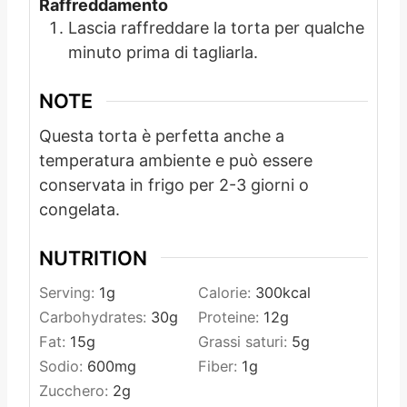
Raffreddamento
Lascia raffreddare la torta per qualche
minuto prima di tagliarla.
NOTE
Questa torta è perfetta anche a
temperatura ambiente e può essere
conservata in frigo per 2-3 giorni o
congelata.
NUTRITION
Serving:
1
g
Calorie:
300
kcal
Carbohydrates:
30
g
Proteine:
12
g
Fat:
15
g
Grassi saturi:
5
g
Sodio:
600
mg
Fiber:
1
g
Zucchero:
2
g