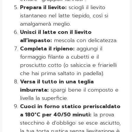
Prepara il lievito:
sciogli il lievito
istantaneo nel latte tiepido, così si
amalgamerà meglio.
Unisci il latte con il lievito
all’impasto:
mescola con delicatezza.
Completa il ripieno:
aggiungi il
formaggio filante a cubetti e il
prosciutto cotto (o salsiccia e friarielli
che hai prima saltato in padella).
Versa il tutto in una teglia
imburrata:
spargi bene il composto e
livella la superficie.
Cuoci in forno statico preriscaldato
a 180°C per 40/50 minuti:
la prova
stecchino è d’obbligo: se esce asciutto,
la tua torta rustica senza lievitazione è