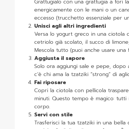
Grattugialo con una grattugia a fori la
energicamente con le mani o un canovac
eccesso (trucchetto essenziale per u
Unisci agli altri ingredienti
Versa lo yogurt greco in una ciotola cap
cetriolo già scolato, il succo di limone,
Mescola tutto (puoi anche usare una 
Aggiusta il sapore
Solo ora aggiungi sale e pepe, dopo a
c’è chi ama la tzatziki “strong” di aglio
Fai riposare
Copri la ciotola con pellicola traspar
minuti. Questo tempo è magico: tutti i
corpo.
Servi con stile
Trasferisci la tua tzatziki in una bella