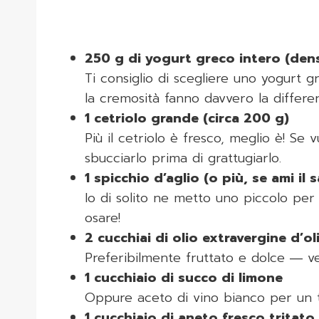
250 g di yogurt greco intero (den
Ti consiglio di scegliere uno yogurt g
la cremosità fanno davvero la differenz
1 cetriolo grande (circa 200 g)
Più il cetriolo è fresco, meglio è! Se 
sbucciarlo prima di grattugiarlo.
1 spicchio d’aglio (o più, se ami il 
Io di solito ne metto uno piccolo per n
osare!
2 cucchiai di olio extravergine d’ol
Preferibilmente fruttato e dolce ― v
1 cucchiaio di succo di limone
Oppure aceto di vino bianco per un 
1 cucchiaio di aneto fresco tritat