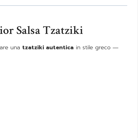
ior Salsa Tzatziki
rare una
tzatziki autentica
in stile greco ―