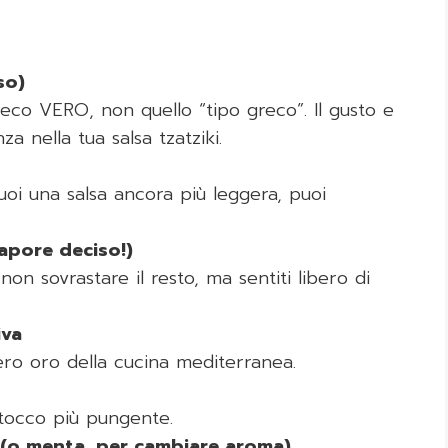
so)
reco VERO, non quello “tipo greco”. Il gusto e
a nella tua salsa tzatziki.
vuoi una salsa ancora più leggera, puoi
sapore deciso!)
on sovrastare il resto, ma sentiti libero di
iva
ero oro della cucina mediterranea.
tocco più pungente.
o (o menta, per cambiare aroma)