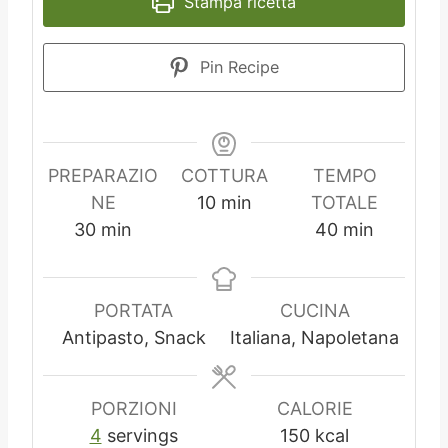
Stampa ricetta
Pin Recipe
PREPARAZIO
COTTURA
TEMPO
m
NE
10
min
TOTALE
m
i
m
30
min
40
min
i
n
i
n
u
n
u
t
u
PORTATA
CUCINA
t
i
t
Antipasto, Snack
Italiana, Napoletana
i
i
PORZIONI
CALORIE
4
servings
150
kcal