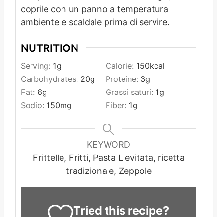
coprile con un panno a temperatura
ambiente e scaldale prima di servire.
NUTRITION
Serving:
1
g
Calorie:
150
kcal
Carbohydrates:
20
g
Proteine:
3
g
Fat:
6
g
Grassi saturi:
1
g
Sodio:
150
mg
Fiber:
1
g
KEYWORD
Frittelle, Fritti, Pasta Lievitata, ricetta
tradizionale, Zeppole
Tried this recipe?