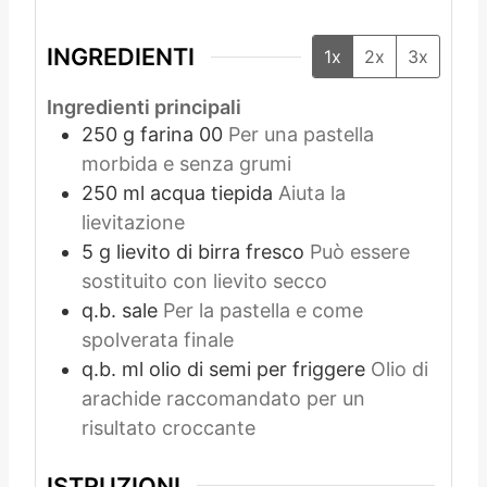
INGREDIENTI
1x
2x
3x
Ingredienti principali
250
g
farina 00
Per una pastella
morbida e senza grumi
250
ml
acqua tiepida
Aiuta la
lievitazione
5
g
lievito di birra fresco
Può essere
sostituito con lievito secco
q.b.
sale
Per la pastella e come
spolverata finale
q.b.
ml
olio di semi per friggere
Olio di
arachide raccomandato per un
risultato croccante
ISTRUZIONI