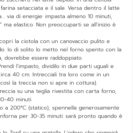
farina setacciata e il sale. Versa dentro il latte
ra… via di energie: impasta almeno 10 minuti,
” ma elastico. Non preoccuparti se all’inizio è
opri la ciotola con un canovaccio pulito e
o. Io di solito lo metto nel forno spento con la
a, dovrebbe essere raddoppiato.
Prendi l’impasto, dividilo in due parti uguali e
circa 40 cm. Intrecciali tra loro come in un
così la treccia non si apre in cottura).
treccia su una teglia rivestita con carta forno,
30-40 minuti.
rno a 200°C (statico), spennella generosamente
. Inforna per 30-35 minuti: sarà pronto quando è
 lo Zopf su una gratella. L’odore che riempirà