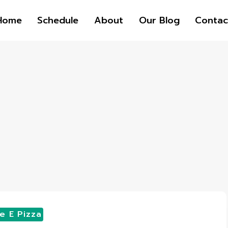
Home
Schedule
About
Our Blog
Contac
e E Pizza