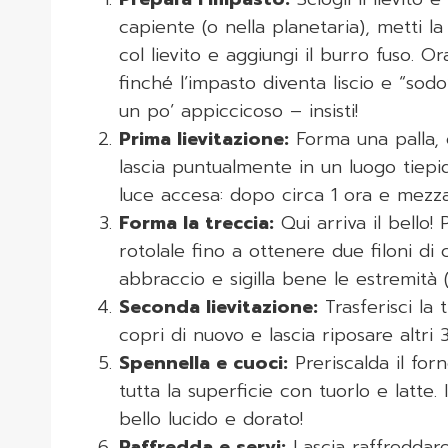
capiente (o nella planetaria), metti la 
col lievito e aggiungi il burro fuso. O
finché l’impasto diventa liscio e “sodo
un po’ appiccicoso – insisti!
Prima lievitazione:
Forma una palla, c
lascia puntualmente in un luogo tiepid
luce accesa: dopo circa 1 ora e mezz
Forma la treccia:
Qui arriva il bello! 
rotolale fino a ottenere due filoni di 
abbraccio e sigilla bene le estremità (
Seconda lievitazione:
Trasferisci la 
copri di nuovo e lascia riposare altri 
Spennella e cuoci:
Preriscalda il fo
tutta la superficie con tuorlo e latte
bello lucido e dorato!
Raffredda e servi:
Lascia raffreddare