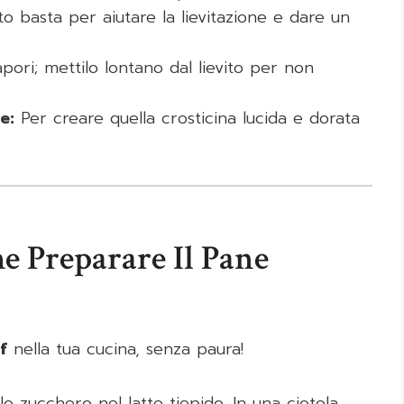
o basta per aiutare la lievitazione e dare un
apori; mettilo lontano dal lievito per non
e:
Per creare quella crosticina lucida e dorata
e Preparare Il Pane
f
nella tua cucina, senza paura!
e lo zucchero nel latte tiepido. In una ciotola