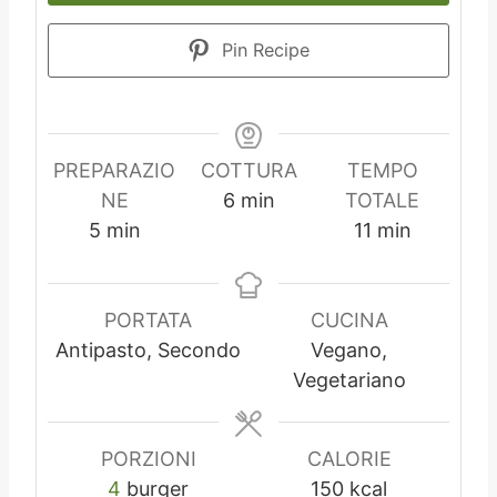
Pin Recipe
PREPARAZIO
COTTURA
TEMPO
m
NE
6
min
TOTALE
m
i
m
5
min
11
min
i
n
i
n
u
n
u
t
u
PORTATA
CUCINA
t
i
t
Antipasto, Secondo
Vegano,
i
i
Vegetariano
PORZIONI
CALORIE
4
burger
150
kcal