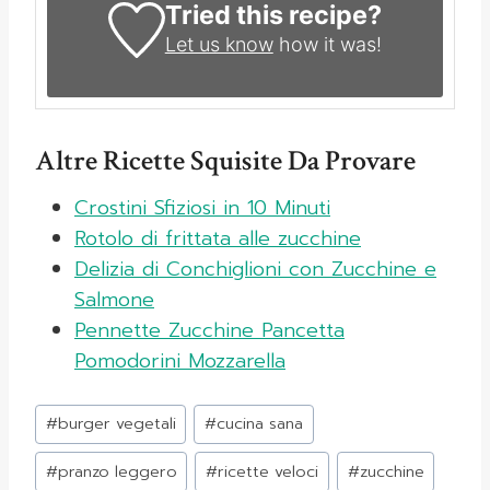
Tried this recipe?
Let us know
how it was!
Altre Ricette Squisite Da Provare
Crostini Sfiziosi in 10 Minuti
Rotolo di frittata alle zucchine
Delizia di Conchiglioni con Zucchine e
Salmone
Pennette Zucchine Pancetta
Pomodorini Mozzarella
Tag
#
burger vegetali
#
cucina sana
articolo:
#
pranzo leggero
#
ricette veloci
#
zucchine