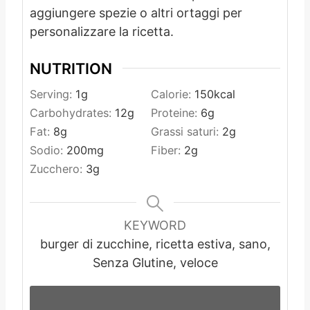
aggiungere spezie o altri ortaggi per
personalizzare la ricetta.
NUTRITION
Serving:
1
g
Calorie:
150
kcal
Carbohydrates:
12
g
Proteine:
6
g
Fat:
8
g
Grassi saturi:
2
g
Sodio:
200
mg
Fiber:
2
g
Zucchero:
3
g
KEYWORD
burger di zucchine, ricetta estiva, sano,
Senza Glutine, veloce