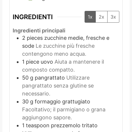
INGREDIENTI
1x
2x
3x
Ingredienti principali
2
pieces
zucchine medie, fresche e
sode
Le zucchine più fresche
contengono meno acqua.
1
piece
uovo
Aiuta a mantenere il
composto compatto.
50
g
pangrattato
Utilizzare
pangrattato senza glutine se
necessario.
30
g
formaggio grattugiato
Facoltativo; il parmigiano o grana
aggiungono sapore.
1
teaspoon
prezzemolo tritato