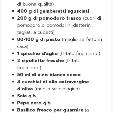
di buona qualità)
400 g di gamberetti sgusciati
200 g di pomodoro fresco
(cuori di
pomodoro o pomodorini datterini,
tagliati a cubetti)
80-100 g di pesto
(meglio se fatto in
casa)
1 spicchio d’aglio
(tritato finemente)
2 cipollette fresche
(tritate
finemente)
50 ml di vino bianco secco
4 cucchiai di olio extravergine
d’oliva
(meglio se biologico)
Sale q.b.
Pepe nero q.b.
Basilico fresco per guarnire
(a