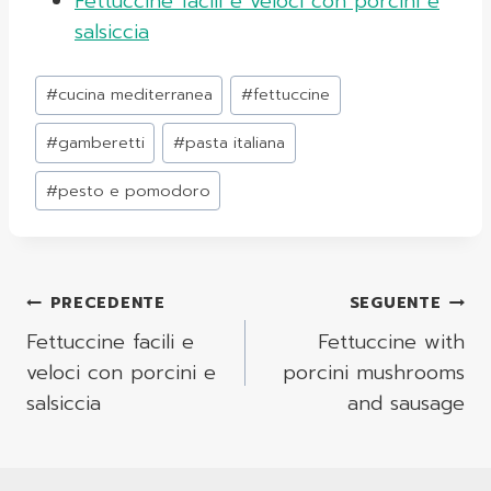
Fettuccine facili e veloci con porcini e
salsiccia
Tag
#
cucina mediterranea
#
fettuccine
articolo:
#
gamberetti
#
pasta italiana
#
pesto e pomodoro
Navigazione
PRECEDENTE
SEGUENTE
Articoli
Fettuccine facili e
Fettuccine with
veloci con porcini e
porcini mushrooms
salsiccia
and sausage