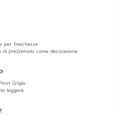
e per freschezza.
to di prezzemolo come decorazione.
o
inot Grigio.
tte leggera.
e