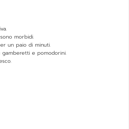
va.
 sono morbidi.
per un paio di minuti.
ai gamberetti e pomodorini.
esco.