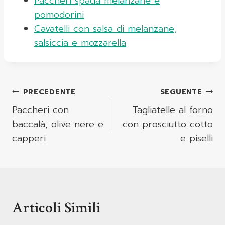
Paccheri spada melanzane e
pomodorini
Cavatelli con salsa di melanzane,
salsiccia e mozzarella
Navigazione
PRECEDENTE
SEGUENTE
Articoli
Paccheri con
Tagliatelle al forno
baccalà, olive nere e
con prosciutto cotto
capperi
e piselli
Articoli Simili