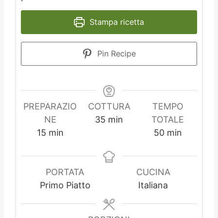
Stampa ricetta
Pin Recipe
PREPARAZIO
COTTURA
TEMPO
m
NE
35
min
TOTALE
m
i
m
15
min
50
min
i
n
i
n
u
n
u
t
u
PORTATA
CUCINA
t
i
t
Primo Piatto
Italiana
i
i