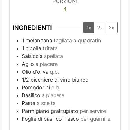
PORZIONI
4
INGREDIENTI
1x
2x
3x
1
melanzana
tagliata a quadratini
1
cipolla
tritata
Salsiccia
spellata
Aglio
a piacere
Olio d'oliva
q.b.
1/2
bicchiere di vino bianco
Pomodorini
q.b.
Basilico
a piacere
Pasta
a scelta
Parmigiano grattugiato
per servire
Foglie di basilico fresco
per guarnire