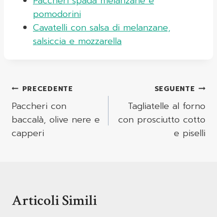
Paccheri spada melanzane e
pomodorini
Cavatelli con salsa di melanzane,
salsiccia e mozzarella
Navigazione
PRECEDENTE
SEGUENTE
Articoli
Paccheri con
Tagliatelle al forno
baccalà, olive nere e
con prosciutto cotto
capperi
e piselli
Articoli Simili