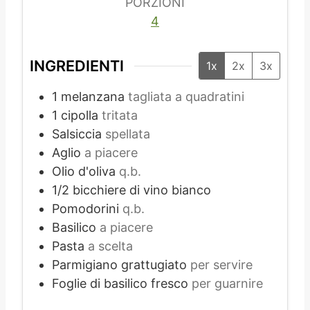
PORZIONI
4
INGREDIENTI
1x
2x
3x
1
melanzana
tagliata a quadratini
1
cipolla
tritata
Salsiccia
spellata
Aglio
a piacere
Olio d'oliva
q.b.
1/2
bicchiere di vino bianco
Pomodorini
q.b.
Basilico
a piacere
Pasta
a scelta
Parmigiano grattugiato
per servire
Foglie di basilico fresco
per guarnire