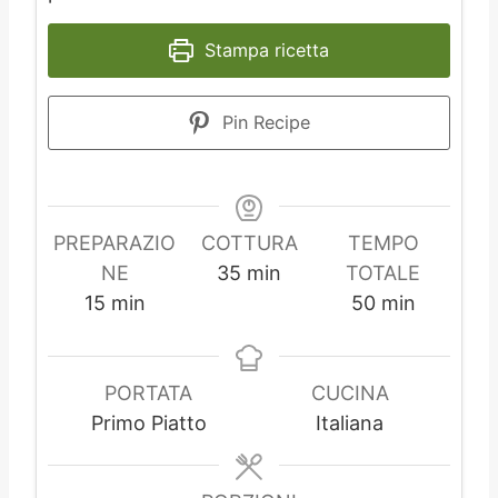
Stampa ricetta
Pin Recipe
PREPARAZIO
COTTURA
TEMPO
m
NE
35
min
TOTALE
m
i
m
15
min
50
min
i
n
i
n
u
n
u
t
u
PORTATA
CUCINA
t
i
t
Primo Piatto
Italiana
i
i