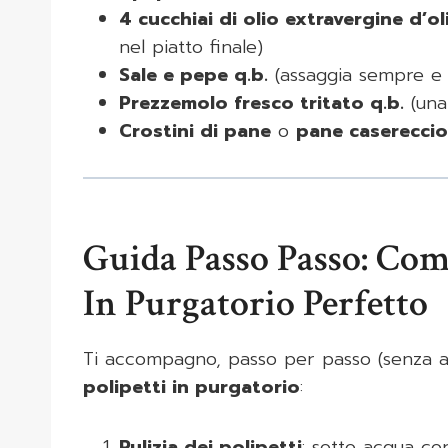
4 cucchiai di olio extravergine d’ol
nel piatto finale)
Sale e pepe q.b.
(assaggia sempre e a
Prezzemolo fresco tritato q.b.
(una 
Crostini di pane
o
pane casereccio
Guida Passo Passo: Com
In Purgatorio Perfetto
Ti accompagno, passo per passo (senza ans
polipetti in purgatorio
:
Pulizia dei polipetti
: sotto acqua co