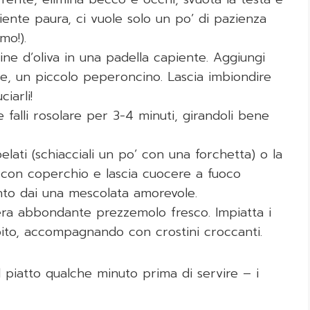
ente paura, ci vuole solo un po’ di pazienza
mo!).
rgine d’oliva in una padella capiente. Aggiungi
ace, un piccolo peperoncino. Lascia imbiondire
iarli!
 e falli rosolare per 3-4 minuti, girandoli bene
elati (schiacciali un po’ con una forchetta) o la
i con coperchio e lascia cuocere a fuoco
nto dai una mescolata amorevole.
vera abbondante prezzemolo fresco. Impiatta i
ubito, accompagnando con crostini croccanti.
il piatto qualche minuto prima di servire – i