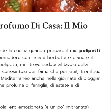
Profumo Di Casa: Il Mio
vade la cucina quando preparo il mio
polipetti
i pomodoro comincia a borbottare piano e il
olipetti, mi ritrovo seduta al tavolo della
 curiosa (più per fame che per età!). Era il suo
 Mediterraneo anche nelle giornate di pioggia:
he profuma di famiglia, di estate e di
sola, ero emozionata (e un po’ imbranata):