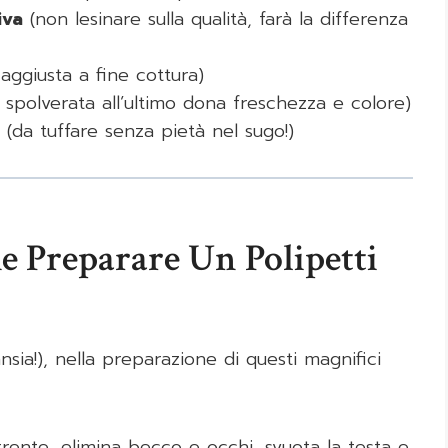
iva
(non lesinare sulla qualità, farà la differenza
ggiusta a fine cottura)
spolverata all’ultimo dona freschezza e colore)
(da tuffare senza pietà nel sugo!)
e Preparare Un Polipetti
ia!), nella preparazione di questi magnifici
rrente, elimina becco e occhi, svuota la testa e