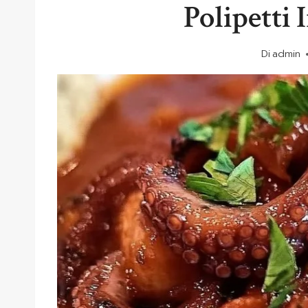
Polipetti 
Di
admin