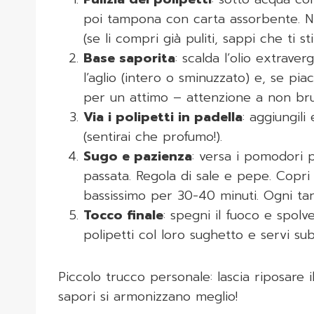
poi tampona con carta assorbente. Ni
(se li compri già puliti, sappi che ti sti
Base saporita
: scalda l’olio extrave
l’aglio (intero o sminuzzato) e, se pi
per un attimo – attenzione a non bruc
Via i polipetti in padella
: aggiungili
(sentirai che profumo!).
Sugo e pazienza
: versa i pomodori p
passata. Regola di sale e pepe. Copr
bassissimo per 30-40 minuti. Ogni ta
Tocco finale
: spegni il fuoco e spol
polipetti col loro sughetto e servi s
Piccolo trucco personale: lascia riposare 
sapori si armonizzano meglio!