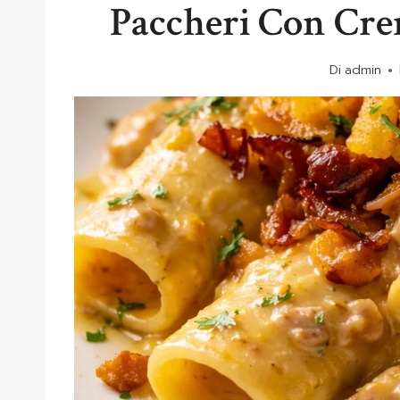
Paccheri Con Cre
Di
admin