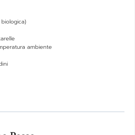
biologica)
tarelle
mperatura ambiente
dini