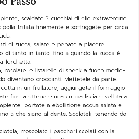
po Passo
apiente, scaldate 3 cucchiai di olio extravergine
ipolla tritata finemente e soffriggete per circa
cida.
tti di zucca, salate e pepate a piacere.
 di tanto in tanto, fino a quando la zucca è
a forchetta.
la, rosolate le listarelle di speck a fuoco medio-
ndo diventano croccanti. Mettetele da parte.
a cotta in un frullatore, aggiungete il formaggio
late fino a ottenere una crema liscia e vellutata.
capiente, portate a ebollizione acqua salata e
fino a che siano al dente. Scolateli, tenendo da
ciotola, mescolate i paccheri scolati con la