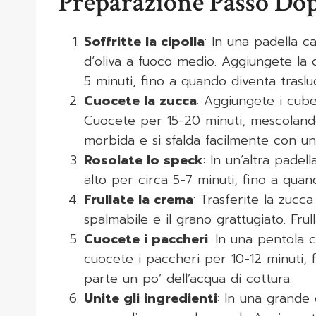
Preparazione Passo Do
Soffritte la cipolla
: In una padella c
d’oliva a fuoco medio. Aggiungete la c
5 minuti, fino a quando diventa traslu
Cuocete la zucca
: Aggiungete i cube
Cuocete per 15-20 minuti, mescolando
morbida e si sfalda facilmente con un
Rosolate lo speck
: In un’altra padel
alto per circa 5-7 minuti, fino a qua
Frullate la crema
: Trasferite la zucc
spalmabile e il grano grattugiato. Frul
Cuocete i paccheri
: In una pentola 
cuocete i paccheri per 10-12 minuti, 
parte un po’ dell’acqua di cottura.
Unite gli ingredienti
: In una grande 