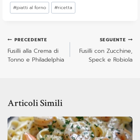
#
piatti al forno
#
ricetta
Navigazione
PRECEDENTE
SEGUENTE
Articoli
Fusilli alla Crema di
Fusilli con Zucchine,
Tonno e Philadelphia
Speck e Robiola
Articoli Simili