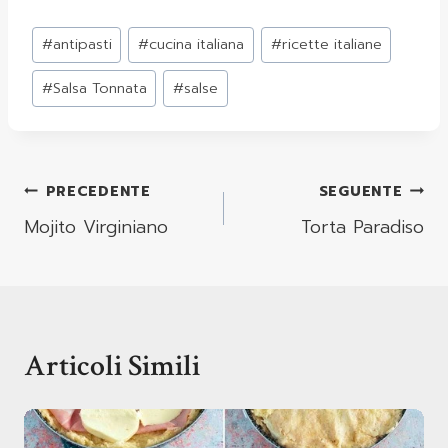
Tag
#
antipasti
#
cucina italiana
#
ricette italiane
articolo:
#
Salsa Tonnata
#
salse
Navigazione
PRECEDENTE
SEGUENTE
Articoli
Mojito Virginiano
Torta Paradiso
Articoli Simili