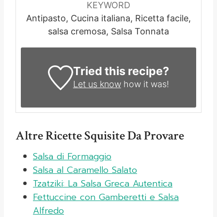
KEYWORD
Antipasto, Cucina italiana, Ricetta facile,
salsa cremosa, Salsa Tonnata
Tried this recipe?
Let us know
how it was!
Altre Ricette Squisite Da Provare
Salsa di Formaggio
Salsa al Caramello Salato
Tzatziki: La Salsa Greca Autentica
Fettuccine con Gamberetti e Salsa
Alfredo