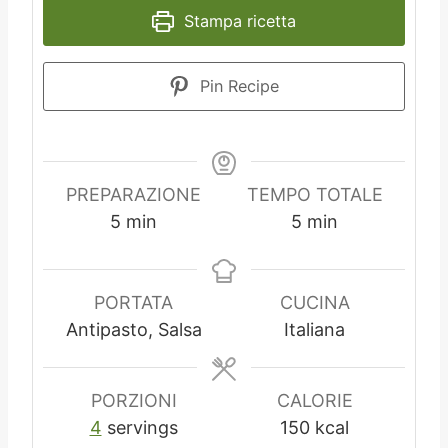
Stampa ricetta
Pin Recipe
PREPARAZIONE
TEMPO TOTALE
m
m
5
min
5
min
i
i
n
n
u
u
PORTATA
CUCINA
t
t
Antipasto, Salsa
Italiana
i
i
PORZIONI
CALORIE
4
servings
150
kcal