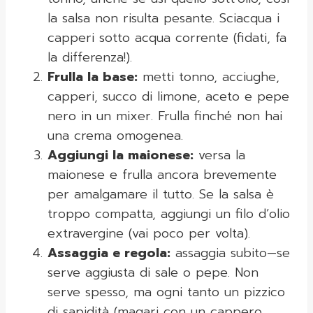
la salsa non risulta pesante. Sciacqua i
capperi sotto acqua corrente (fidati, fa
la differenza!).
Frulla la base:
metti tonno, acciughe,
capperi, succo di limone, aceto e pepe
nero in un mixer. Frulla finché non hai
una crema omogenea.
Aggiungi la maionese:
versa la
maionese e frulla ancora brevemente
per amalgamare il tutto. Se la salsa è
troppo compatta, aggiungi un filo d’olio
extravergine (vai poco per volta).
Assaggia e regola:
assaggia subito—se
serve aggiusta di sale o pepe. Non
serve spesso, ma ogni tanto un pizzico
di sapidità (magari con un cappero