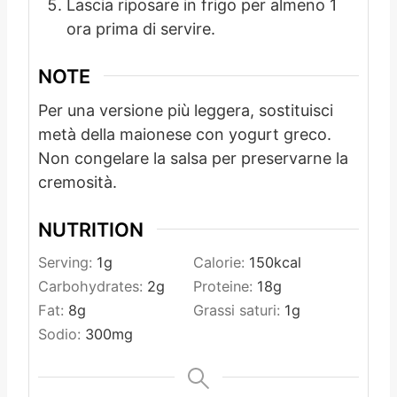
Lascia riposare in frigo per almeno 1
ora prima di servire.
NOTE
Per una versione più leggera, sostituisci
metà della maionese con yogurt greco.
Non congelare la salsa per preservarne la
cremosità.
NUTRITION
Serving:
1
g
Calorie:
150
kcal
Carbohydrates:
2
g
Proteine:
18
g
Fat:
8
g
Grassi saturi:
1
g
Sodio:
300
mg