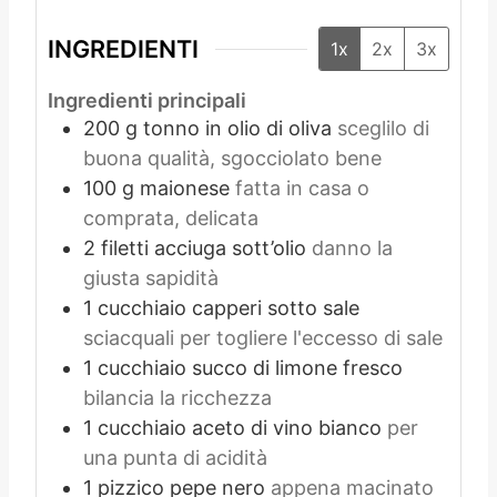
INGREDIENTI
1x
2x
3x
Ingredienti principali
200
g
tonno in olio di oliva
sceglilo di
buona qualità, sgocciolato bene
100
g
maionese
fatta in casa o
comprata, delicata
2
filetti
acciuga sott’olio
danno la
giusta sapidità
1
cucchiaio
capperi sotto sale
sciacquali per togliere l'eccesso di sale
1
cucchiaio
succo di limone fresco
bilancia la ricchezza
1
cucchiaio
aceto di vino bianco
per
una punta di acidità
1
pizzico
pepe nero
appena macinato